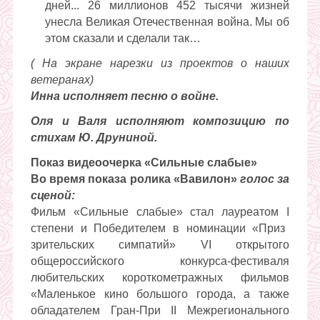
дней... 26 миллионов 452 тысячи жизней
унесла Великая Отечественная война. Мы об
этом сказали и сделали так…
(
На экране нарезки из
проектов о наших
ветеранах)
Инна исполняет песню о войне.
Оля и Валя исполняют композицию по
стихам Ю. Друниной.
Показ видеоочерка «Сильные слабые»
Во время показа ролика «Вавилон»
голос за
сценой:
Фильм «Сильные слабые» стал лауреатом
I
степени и Победителем в номинации «Приз
зрительских симпатий»
VI
открытого
общероссийского конкурса-фестиваля
любительских короткометражных фильмов
«Маленькое кино большого города, а также
обладателем Гран-При
II
Межрегионального