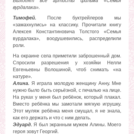
Выходят все артисты фильма «Семья
вурдалака».
Тимофей.
После буктрейлеров мы
«замахнулись» на классику. Прочитали книгу
Алексея Константиновича Толстого «Семья
вурдалака», воодушевились, распределили
роли.
На окраине села приметили заброшенный дом.
Спросили разрешения у хозяйки Нелли
Евгеньевны Волошиной, чтоб снимать «на
натуре».
Алина.
Я играла молодую женщину Анну. Мне
нужно было быть серьёзной, с печалью на лице.
На руках у меня был ребёнок, который плакал.
Вместо ребёнка мы замотали мягкую игрушку.
Этот муляж ребёнка меня смущал, я не знала,
как его держать и что с ним делать.
Эдуард.
Я был экранным мужем Алины. Моего
героя зовут Георгий.