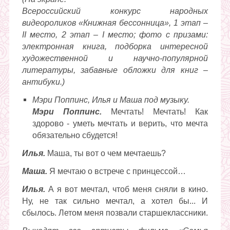
Всероссийский конкурс народных
видеороликов «Книжная бессонница», 1 этап –
II
место, 2 этап –
I
место; фото с призами:
электронная книга, подборка интересной
художественной и научно-популярной
литературы, забавные обложки для книг –
антибуки.)
Мэри Поппинс, Илья и Маша под музыку.
Мэри Поппинс.
Мечтать! Мечтать! Как
здорово - уметь мечтать и верить, что мечта
обязательно сбудется!
Илья.
Маша, ты вот о чем мечтаешь?
Маша.
Я мечтаю о встрече с принцессой…
Илья.
А я вот мечтал, чтоб меня сняли в кино.
Ну, не так сильно мечтал, а хотел бы... И
сбылось. Летом меня позвали старшеклассники.