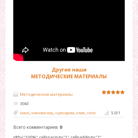
Другие наши
МЕТОДИЧЕСКИЕ МАТЕРИАЛЫ
Методические материалы
3043
кино
,
киновечер
,
сценарии
,
клик
,
село
5.0
/
1
Всего комментариев
:
0
idth="100%" cellspacing="1" cellpadding="2"