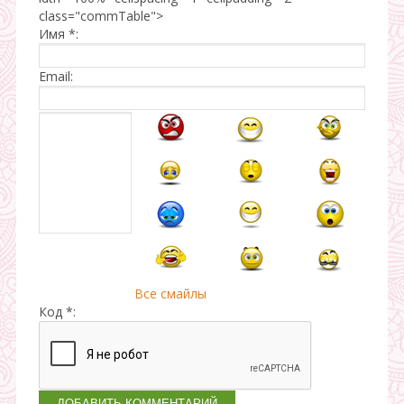
class="commTable">
Имя *:
Email:
Все смайлы
Код *: