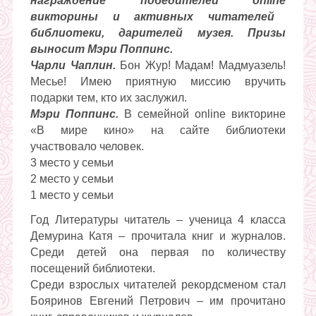
награждение победителей
online
викторины и активных читателей
библиотеки, дарителей музея. Призы
выносит Мэри Поппинс.
Чарли Чаплин.
Бон Жур! Мадам! Мадмуазель!
Месье! Имею приятную миссию вручить
подарки тем, кто их заслужил.
Мэри Поппинс.
В семейной online викторине
«В мире кино» на сайте библиотеки
участвовало человек.
3 место у семьи
2 место у семьи
1 место у семьи
Год Литературы читатель – ученица 4 класса
Демурина Катя – прочитала книг и журналов.
Среди детей она первая по количеству
посещений библиотеки.
Среди взрослых читателей рекордсменом стал
Бояринов Евгений Петрович – им прочитано